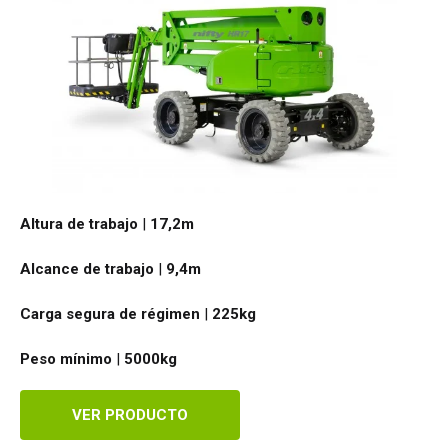
Altura de trabajo
|
17,2
m
Alcance de trabajo
|
9,4
m
Carga segura de régimen
|
225
kg
Peso mínimo
|
5000
kg
VER PRODUCTO