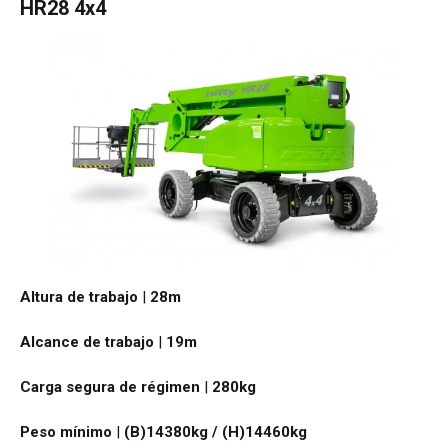
HR28 4x4
Altura de trabajo
|
28
m
Alcance de trabajo
|
19
m
Carga segura de régimen
|
280
kg
Peso mínimo
|
(B)14380kg / (H)14460
kg