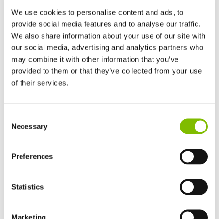
Alcance de trabajo
|
9,7
m
We use cookies to personalise content and ads, to
provide social media features and to analyse our traffic.
Carga segura de régimen
|
225
kg
We also share information about your use of our site with
our social media, advertising and analytics partners who
Peso mínimo
|
7780(E)/7650(H)
kg
may combine it with other information that you’ve
provided to them or that they’ve collected from your use
VER PRODUCTO
of their services.
Reino Unido
Consent
English
HR17E
Necessary
Selection
Estados Unidos
English
Español
Francia
Preferences
Français
Alemania
Statistics
Deutsch
España
Español
Marketing