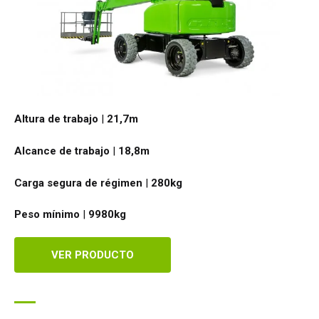
Altura de trabajo
|
21,7
m
Alcance de trabajo
|
18,8
m
Carga segura de régimen
|
280
kg
Peso mínimo
|
9980
kg
VER PRODUCTO