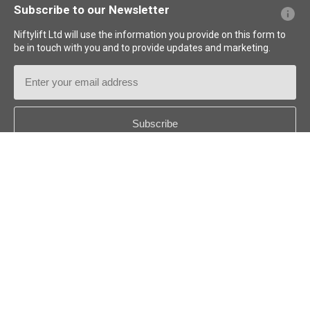
Subscribe to our Newsletter
Niftylift Ltd will use the information you provide on this form to
be in touch with you and to provide updates and marketing.
Email
Address
Country
*
Follow us:
© 2026
Niftylift (UK) Limited
. Reservados todos los derechos.
ES - ESPAÑOL