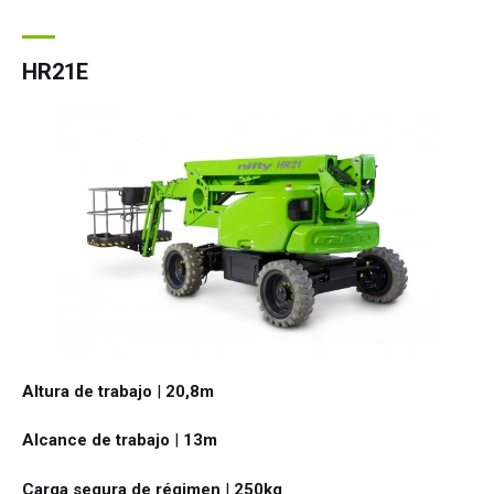
HR21E
Altura de trabajo
|
20,8
m
Alcance de trabajo
|
13
m
Carga segura de régimen
|
250
kg