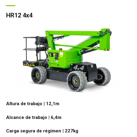
HR12 4x4
Altura de trabajo
|
12,1
m
Alcance de trabajo
|
6,4
m
Carga segura de régimen
|
227
kg