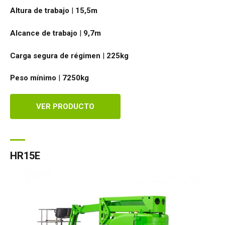
Altura de trabajo
|
15,5
m
Alcance de trabajo
|
9,7
m
Carga segura de régimen
|
225
kg
Peso mínimo
|
7250
kg
VER PRODUCTO
HR15E