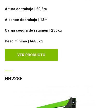
Altura de trabajo
|
20,8
m
Alcance de trabajo
|
13
m
Carga segura de régimen
|
250
kg
Peso mínimo
|
6680
kg
VER PRODUCTO
HR22SE