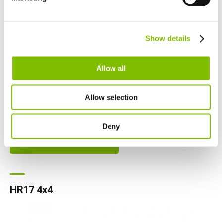
Netherlands
Nederlands
Canada
Show details
English
Français
Altura de trabajo
|
17,2
m
Allow all
Alcance de trabajo
|
9,4
m
Carga segura de régimen
|
225
kg
Allow selection
Peso mínimo
|
4970
kg
Deny
VER PRODUCTO
HR17 4x4