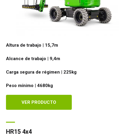
Altura de trabajo
|
15,7
m
Alcance de trabajo
|
9,4
m
Carga segura de régimen
|
225
kg
Peso mínimo
|
4680
kg
VER PRODUCTO
HR15 4x4