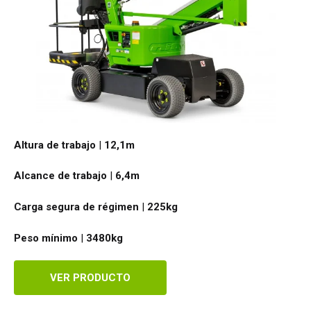
Altura de trabajo
|
12,1
m
Alcance de trabajo
|
6,4
m
Carga segura de régimen
|
225
kg
Peso mínimo
|
3480
kg
VER PRODUCTO