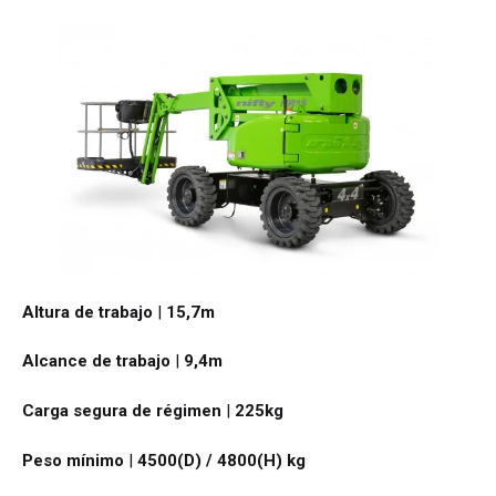
Altura de trabajo
|
15,7
m
Alcance de trabajo
|
9,4
m
Carga segura de régimen
|
225
kg
Peso mínimo
|
4500(D) / 4800(H)
kg