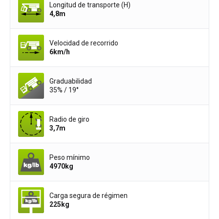
Longitud de transporte (H)
4,8
m
Velocidad de recorrido
6
km/h
Graduabilidad
35% / 19°
Radio de giro
3,7
m
Peso mínimo
4970
kg
Carga segura de régimen
225
kg