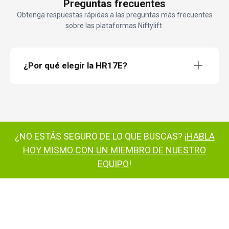
Preguntas frecuentes
Obtenga respuestas rápidas a las preguntas más frecuentes
sobre las plataformas Niftylift.
¿Por qué elegir la HR17E?
HeightRider 17 Totalmente eléctrica
HR17E
Con un peso de tan solo 4970kg
¿NO ESTÁS SEGURO DE LO QUE BUSCAS? ¡
HABLA
excelente círculo de giro
HOY MISMO CON UN MIEMBRO DE NUESTRO
EQUIPO
!
ToughCage
pluma secundaria de
150°
rotación de cesta de 180°
múltiplemente
®
premiado
SiOPS