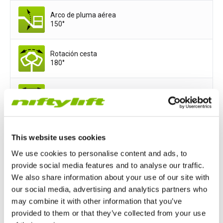
Arco de pluma aérea
150°
Rotación cesta
180°
Ancho de la cesta
1,8
m
Profundidad de la cesta
This website uses cookies
0,85
m
We use cookies to personalise content and ads, to
provide social media features and to analyse our traffic.
We also share information about your use of our site with
Opciones de potencia
our social media, advertising and analytics partners who
All-Electric
Hydrogen-Electric
may combine it with other information that you’ve
provided to them or that they’ve collected from your use