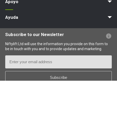
Apoyo
MyNifty
Cargas concentradas
Boletines técnicos
Marketing
Actualizaciones de productos
Asistencia de Niftylink
NiftyPRO
Ayuda
PFs sobre el sitio web
Terminología explicada
Iconos explicados
Subscribe to our Newsletter
Niftylift Ltd will use the information you provide on this form to
be in touch with you and to provide updates and marketing.
Email
Address
Country
*
Follow us: