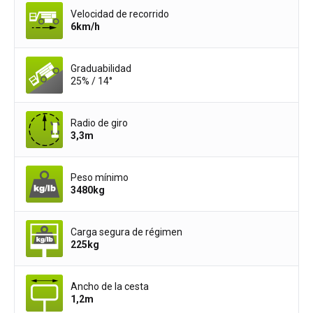
Velocidad de recorrido
6
km/h
Graduabilidad
25% / 14°
Radio de giro
3,3
m
Peso mínimo
3480
kg
Carga segura de régimen
225
kg
Ancho de la cesta
1,2
m