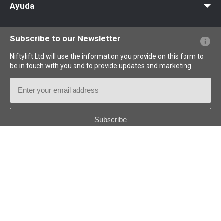
Ayuda
consumo energético
nivel sonoro
necesidades de mantenimiento
empresas de alquiler
centros logísticos
PFs sobre el sitio web
Terminología explicada
Iconos explicados
servicios de mantenimiento industrial
Subscribe to our Newsletter
HR12NDE Diésel-Eléctrica
Niftylift Ltd will use the information you provide on this form to
be in touch with you and to provide updates and marketing.
Email
Address
Country
generador
*
jornadas prolongadas
proyectos de varios días
Follow us:
sistema de
monitorización y protección de baterías
diagnósticos a bordo
®