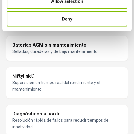
Allow selection
Capacidad de carga de 225 kg
Deny
Mayor capacidad para dos personas y herramientas
Baterías AGM sin mantenimiento
Selladas, duraderas y de bajo mantenimiento
Niftylink®
Supervisión en tiempo real del rendimiento y el
mantenimiento
Diagnósticos a bordo
Resolución rápida de fallos para reducir tiempos de
inactividad