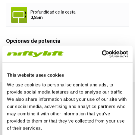
Profundidad de la cesta
0,85
m
Opciones de potencia
All-Electric
Diesel-Electric
This website uses cookies
We use cookies to personalise content and ads, to
provide social media features and to analyse our traffic.
We also share information about your use of our site with
Características principales
our social media, advertising and analytics partners who
Diseñadas para el rendimiento y la seguridad, estas
may combine it with other information that you’ve
características principales le ayudan a trabajar de forma más
provided to them or that they’ve collected from your use
inteligente y eficiente en altura.
of their services.