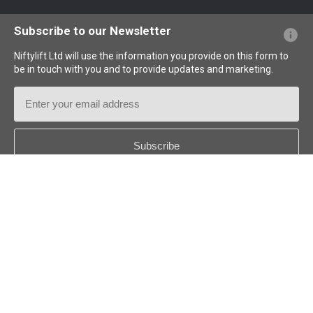
PFs sobre el sitio web
Terminología explicada
Iconos explicados
Subscribe to our Newsletter
Niftylift Ltd will use the information you provide on this form to
be in touch with you and to provide updates and marketing.
Email
Address
Country
*
Follow us:
© 2026
Niftylift (UK) Limited
. Reservados todos los derechos.