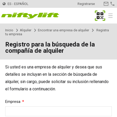
ES - ESPAÑOL
Registrarse
CONTA
MyNifty
Menu
Inicio
Alquiler
Encontrar una empresa de alquiler
Registra
Productos
Selector de productos
tu empresa
Registro para la búsqueda de la
Montadas en remolque
Nifty 120
Innovaciones
MyNifty
compañía de alquiler
Nifty 120T
Plataformas - Eléctricas
HR12LE
ClipOn
Apoyo
MyNifty
Manuales y Esquemas
Si usted es una empresa de alquiler y desea que sus
detalles se incluyan en la sección de búsqueda de
Nifty 150T
HR12N
Plataformas - Híbrido
HR12 4x4
Hydrogen-Electric
Códigos de reajuste
Cargas concentradas
Alquiler
Encontrar una empresa de alquiler
Registra tu empresa
alquiler, sin cargo, puede solicitar su inclusión rellenando
el formulario a continuación.
Nifty 170
HR15N
HR12N
Plataformas - Diesel
HR12 4x4
Totalmente eléctricas
Búsqueda de código de error
Boletines técnicos
Contacto
Solicitud de Información
Required
Empresa
Nifty 210
HR15E
HR15N
HR15 4x4
Autoaccionadas
SD170 4x4
Niftylink
Marketing
Ventas
Sobre Nosotros
Blog