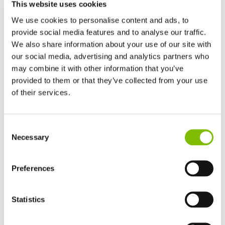
This website uses cookies
We use cookies to personalise content and ads, to
provide social media features and to analyse our traffic.
Email
We also share information about your use of our site with
our social media, advertising and analytics partners who
may combine it with other information that you’ve
provided to them or that they’ve collected from your use
Sitio web
of their services.
Reino Unido
Required
Consentimiento de datos
Consent
English
Necessary
Selection
Estoy de acuerdo en que Niftylift Ltd puede almacenar y
Estados Unidos
English
Español
procesar mis datos de la forma descrita. Para más
Francia
Preferences
información, consulte la Política de privacidad de Niftylift.
Français
Alemania
Statistics
Deutsch
España