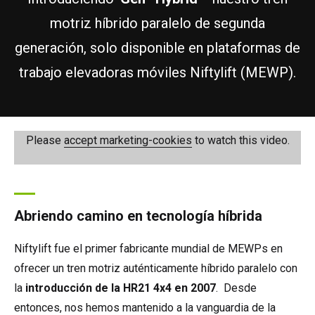
HR17N
HR15 4x4
HR17 4x4
SD210 4x4x4
Sobre orugas
TD120TN
Gen2 Hybrid
Actualizaciones de productos
Servicio y piezas de recambio
Términos y políticas
motriz híbrido paralelo de segunda
generación, solo disponible en plataformas de
HR17E
HR17N
HR21 4x4
TD120T
Equipo de segunda mano
SiOPS
Asistencia de Niftylink
Comentarios de los clientes
trabajo elevadoras móviles Niftylift (MEWP).
HR21E
HR17 4x4
TD150T
ToughCage
NiftyPRO
Distribuidores de Niftylift
HR22SE
HR21 4x4
Traction Drive
Please
accept marketing-cookies
to watch this video.
HR28 4x4
HR28 4x4
Abriendo camino en tecnología híbrida
Niftylift fue el primer fabricante mundial de MEWPs en
ofrecer un tren motriz auténticamente híbrido paralelo con
la
introducción de la HR21 4x4 en 2007
. Desde
entonces, nos hemos mantenido a la vanguardia de la