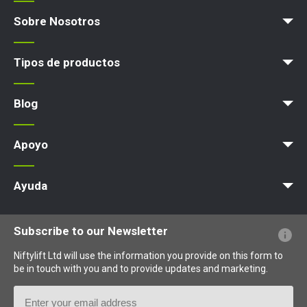
Sobre Nosotros
Blog
Términos y políticas
Tipos de productos
Plataforma elevadora
Blog
News
Artículos
Exps
Apoyo
MyNifty
Cargas concentradas
Boletines técnicos
Marketing
Actualizaciones de productos
Asistencia de Niftylink
NiftyPRO
Ayuda
PFs sobre el sitio web
Terminología explicada
Iconos explicados
Subscribe to our Newsletter
Niftylift Ltd will use the information you provide on this form to
be in touch with you and to provide updates and marketing.
Email