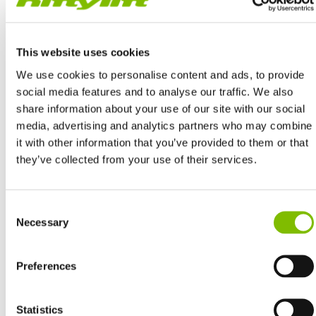
This website uses cookies
We use cookies to personalise content and ads, to provide
social media features and to analyse our traffic. We also
share information about your use of our site with our social
Diesel 'Re-Gen' a bordo para recarga rápida
media, advertising and analytics partners who may combine
it with other information that you’ve provided to them or that
2
Las
baterías AGM libres de mantenimiento
de la Gen
they’ve collected from your use of their services.
Hybrid se pueden recargar a partir de una fuente de
potencia CA, o mediante su funcionalidad ‘Diesel Ren-Gen’
Reino Unido
Consent
instalada a bordo. Esta funcionalidad puede
cargar las
English
Necessary
Selection
baterías el doble de rápido que la CA
, utilizando
Estados Unidos
inteligentemente todo exceso de potencia producido por
English
Español
Preferences
el motor Diésel durante la operación. Eso significa que,
Francia
Français
2
potencialmente, usted puede operar una Gen
Hybrid 24
Alemania
Statistics
horas al día, utilizando el motor eléctrico para trabajar