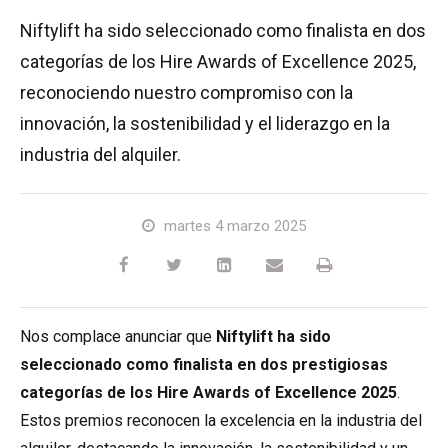
HR17N
HR15 4x4
HR17 4x4
SD210 4x4x4
Sobre orugas
TD120TN
Gen2 Hybrid
Actualizaciones de productos
Servicio y piezas de recambio
Términos y políticas
Niftylift ha sido seleccionado como finalista en dos
categorías de los Hire Awards of Excellence 2025,
HR17E
HR17N
HR21 4x4
TD120T
Equipo de segunda mano
SiOPS
Asistencia de Niftylink
Comentarios de los clientes
reconociendo nuestro compromiso con la
innovación, la sostenibilidad y el liderazgo en la
HR21E
HR17 4x4
TD150T
ToughCage
NiftyPRO
Distribuidores de Niftylift
industria del alquiler.
HR22SE
HR21 4x4
Traction Drive
martes 4 marzo 2025
HR28 4x4
HR28 4x4
Nos complace anunciar que
Niftylift ha sido
seleccionado como finalista en dos prestigiosas
categorías de los Hire Awards of Excellence 2025
.
Estos premios reconocen la excelencia en la industria del