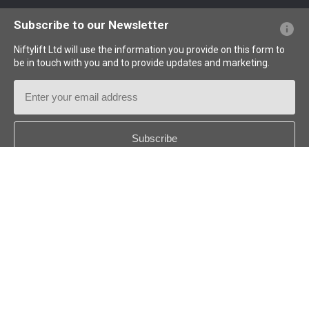
PFs sobre el sitio web
Terminología explicada
Iconos explicados
Subscribe to our Newsletter
Niftylift Ltd will use the information you provide on this form to
be in touch with you and to provide updates and marketing.
Email
Address
Country
*
Follow us:
© 2026
Niftylift (UK) Limited
. Reservados todos los derechos.