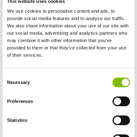
This website uses cookies
We use cookies to personalise content and ads, to
provide social media features and to analyse our traffic.
We also share information about your use of our site with
our social media, advertising and analytics partners who
may combine it with other information that you’ve
provided to them or that they’ve collected from your use
of their services.
Reino Unido
Nuestra selección como
Proveedor del Año
destaca
Consent
English
Necessary
nuestra dedicación a proporcionar
soluciones de acceso
Selection
Estados Unidos
de alto rendimiento e innovadoras
, respaldadas por
English
Español
servicio experto, tecnología sostenible y valor a
Francia
Preferences
Français
largo plazo
.
Alemania
Statistics
Deutsch
Ceremonia de los Hire Awards – 12 de abril de
España
2025
Español