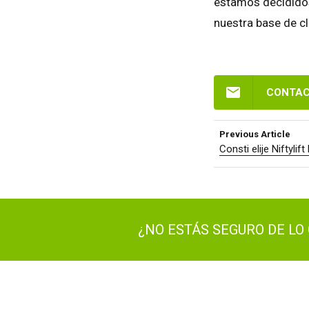
estamos decididos 
Esta
nuestra base de cl
Fran
Alem
Esp
CONTAC
Neth
Can
Previous Article
Consti elije Niftyli
¿NO ESTÁS SEGURO DE LO 