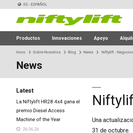
ES - ESPAÑOL
Productos
Innovaciones
Apoyo
Alquil
Inicio
Sobre Nosotros
Blog
News
Niftylift - Negoci
News
Latest
Niftyl
La Niftylift HR28 4x4 gana el
premio Diesel Access
Machine of the Year
Una actualizaci
26.06.26
31 de octubre.