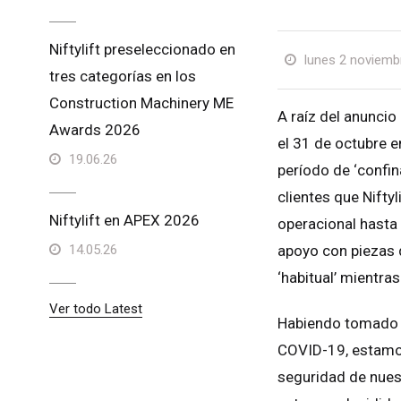
Niftylift preseleccionado en
lunes 2 noviemb
tres categorías en los
Construction Machinery ME
A raíz del anuncio
Awards 2026
el 31 de octubre en
19.06.26
período de ‘confin
clientes que Nifty
Niftylift en APEX 2026
operacional hasta 
14.05.26
apoyo con piezas 
‘habitual’ mientra
Ver todo Latest
Habiendo tomado 
COVID-19, estamos
seguridad de nuest
Rein