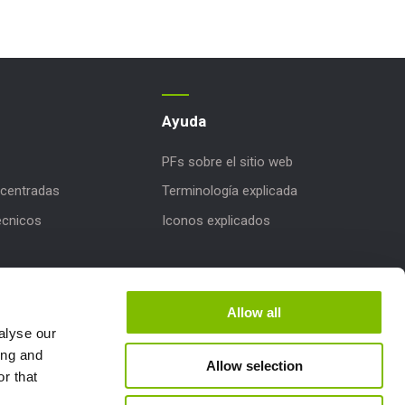
Ayuda
PFs sobre el sitio web
centradas
Terminología explicada
écnicos
Iconos explicados
iones de productos
e Niftylink
Allow all
alyse our
ing and
Allow selection
r that