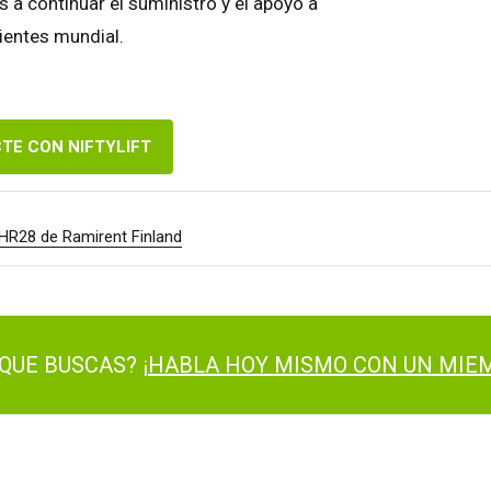
a continuar el suministro y el apoyo a
dos Unidos
English
Español
ientes mundial.
cia
Français
ania
Deutsch
aña
Español
TE CON NIFTYLIFT
erlands
Nederlands
ada
English
Français
ft HR28 de Ramirent Finland
QUE BUSCAS? ¡
HABLA HOY MISMO CON UN MIEM