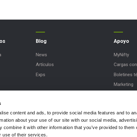
os
Blog
Apoyo
a
News
MyNifty
Artículos
Cargas con
Exps
Boletines t
Marketing
Actualizac
s
Asistencia d
ise content and ads, to provide social media features and to an
NiftyPRO
rmation about your use of our site with our social media, advertis
 combine it with other information that you’ve provided to them o
 use of their services.