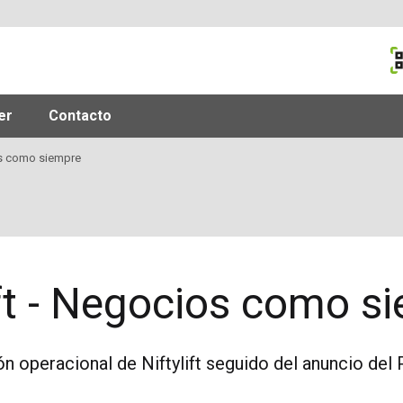
M
er
Contacto
os como siempre
ift - Negocios como s
ón operacional de Niftylift seguido del anuncio del 