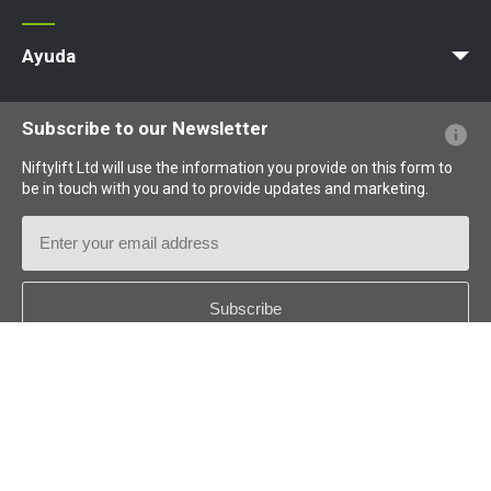
MyNifty
Cargas concentradas
Boletines técnicos
Marketing
Actualizaciones de productos
Asistencia de Niftylink
NiftyPRO
Ayuda
PFs sobre el sitio web
Terminología explicada
Iconos explicados
Subscribe to our Newsletter
Niftylift Ltd will use the information you provide on this form to
be in touch with you and to provide updates and marketing.
Email
Address
Country
*
Follow us: