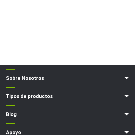
Sobre Nosotros
Blog
Términos y políticas
Tipos de productos
Plataforma elevadora
Blog
News
Artículos
Exps
Apoyo