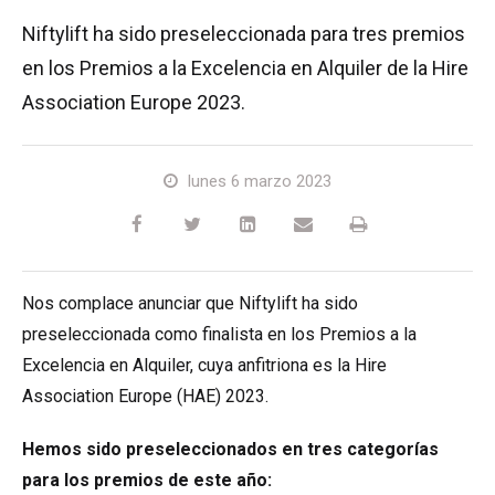
HR17N
HR15 4x4
HR17 4x4
SD210 4x4x4
Sobre orugas
TD120TN
Gen2 Hybrid
Actualizaciones de productos
Servicio y piezas de recambio
Términos y políticas
Niftylift ha sido preseleccionada para tres premios
en los Premios a la Excelencia en Alquiler de la Hire
HR17E
HR17N
HR21 4x4
TD120T
Equipo de segunda mano
SiOPS
Asistencia de Niftylink
Comentarios de los clientes
Association Europe 2023.
HR21E
HR17 4x4
TD150T
ToughCage
NiftyPRO
Distribuidores de Niftylift
lunes 6 marzo 2023
HR22SE
HR21 4x4
Traction Drive
HR28 4x4
HR28 4x4
Nos complace anunciar que Niftylift ha sido
preseleccionada como finalista en los Premios a la
Excelencia en Alquiler, cuya anfitriona es la Hire
Association Europe (HAE) 2023.
Hemos sido preseleccionados en tres categorías
para los premios de este año: