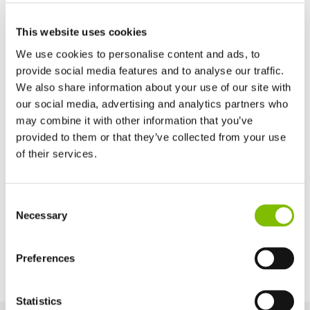
Largeur de la nacelle
This website uses cookies
1,1
m
We use cookies to personalise content and ads, to
provide social media features and to analyse our traffic.
Profondeur de la nacelle
We also share information about your use of our site with
0,65
m
our social media, advertising and analytics partners who
may combine it with other information that you’ve
Maximum Slope
provided to them or that they’ve collected from your use
9% / 5°
of their services.
Royaume-Uni
Options d'alimentation
Consent
English
Necessary
Selection
Etats-Unis
Bi-Energy (Battery & Diesel Kubota 902 -
English
Español
18.5kW/25hp)
France
Preferences
Français
Allemagne
Statistics
Deutsch