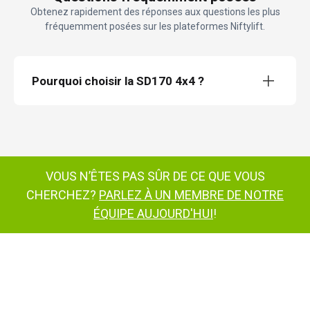
Obtenez rapidement des réponses aux questions les plus
fréquemment posées sur les plateformes Niftylift.
Pourquoi choisir la SD170 4x4 ?
plate-forme de travail semi-automotrice
SD170
VOUS N’ÊTES PAS SÛR DE CE QUE VOUS
CHERCHEZ?
PARLEZ À UN MEMBRE DE NOTRE
plate-forme semi-
automotrice SD170
ÉQUIPE AUJOURD'HUI
!
plate-forme de
travail semi-automatique SD170
SD170
plate-forme de travail semi-
automotrice
SD210 4x4x4