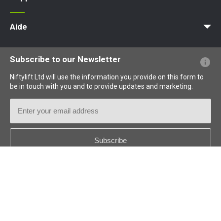
MyNifty
Charges au sol et charges ponctuelles
Bulletins techniques
Marketing
Mises à jour des produits
Assistance de Niftylink
NiftyPRO
Aide
Questions - Réponses
Glossaire
Description des pictogrammes
Subscribe to our Newsletter
Niftylift Ltd will use the information you provide on this form to
be in touch with you and to provide updates and marketing.
Email
Address
Country
*
Follow us: