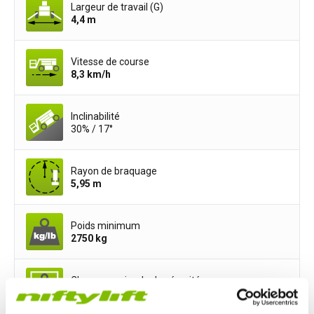
Largeur de travail (G)
4,4
m
Vitesse de course
8,3
km/h
Inclinabilité
30% / 17°
Rayon de braquage
5,95
m
Poids minimum
2750
kg
Charge maximale de sécurité
200
kg