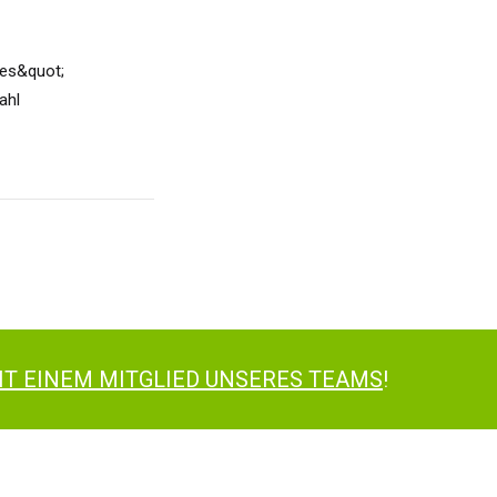
res&quot;
ahl
IT EINEM MITGLIED UNSERES TEAMS
!