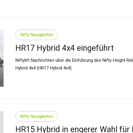
britannien
English
inigten Staaten von
rika
English
Español
kreich
Français
Nifty Neuigkeiten
tschland
Deutsch
nien
Español
HR17 Hybrid 4x4 eingeführt
erlands
Nederlands
Niftylift Nachrichten über die Einführung des Nifty Height Rid
ada
English
Français
Hybrid 4x4 (HR17 Hybrid 4x4).
Nifty Neuigkeiten
HR15 Hybrid in engerer Wahl für