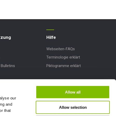
tzung
Hilfe
Webseiten-FAQs
n
Terminologie erklärt
Bulletins
Piktogramme erklärt
dates
nterstützung
Allow all
alyse our
ing and
Allow selection
r that