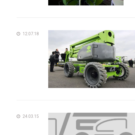
Groß
Vere
Ame
Fran
12.07.18
Deu
Spa
Neth
Can
24.03.15