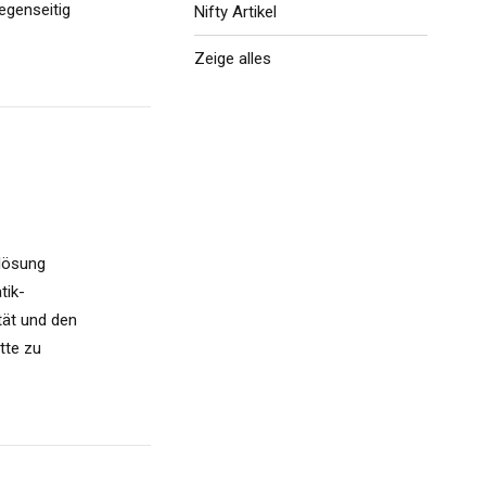
egenseitig
Nifty Artikel
Zeige alles
klösung
tik-
tät und den
otte zu