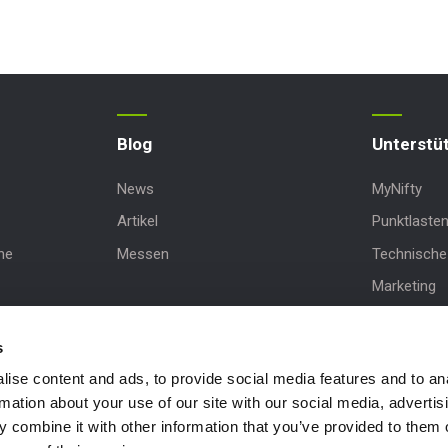
Blog
Unterstü
News
MyNifty
Artikel
Punktlaste
ne
Messen
Technische 
Marketing
sbühne
Produkt-Up
s
Niftylink-U
ise content and ads, to provide social media features and to an
NiftyPRO
rmation about your use of our site with our social media, advertis
 combine it with other information that you’ve provided to them o