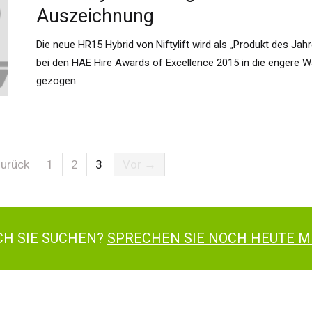
Auszeichnung
Die neue HR15 Hybrid von Niftylift wird als „Produkt des Jah
bei den HAE Hire Awards of Excellence 2015 in die engere W
gezogen
urück
1
2
3
Vor →
ACH SIE SUCHEN?
SPRECHEN SIE NOCH HEUTE M