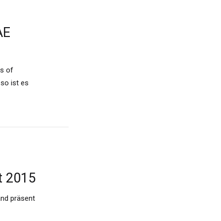
AE
s of
so ist es
t 2015
land präsent