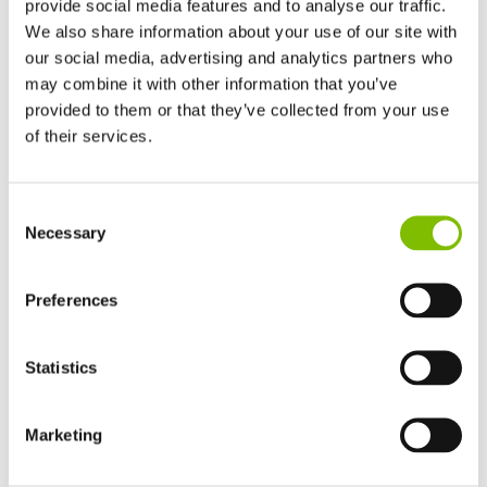
provide social media features and to analyse our traffic.
We also share information about your use of our site with
our social media, advertising and analytics partners who
may combine it with other information that you’ve
provided to them or that they’ve collected from your use
of their services.
Reino Unido
Consent
English
Altura de trabajo
|
21,3
m
Necessary
Selection
Estados Unidos
English
Español
Alcance de trabajo
|
12,8
m
Francia
Preferences
Français
Carga segura de régimen
|
225
kg
Alemania
Statistics
Deutsch
Peso mínimo
|
3950
kg
España
Español
VER PRODUCTO
Marketing
Netherlands
Nederlands