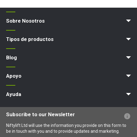
Sobre Nosotros
Blog
Términos y políticas
Tipos de productos
Plataforma elevadora
Blog
News
Artículos
Exps
Apoyo
MyNifty
Cargas concentradas
Boletines técnicos
Marketing
Actualizaciones de productos
Asistencia de Niftylink
NiftyPRO
Ayuda
PFs sobre el sitio web
Terminología explicada
Iconos explicados
Subscribe to our Newsletter
Niftylift Ltd will use the information you provide on this form to
be in touch with you and to provide updates and marketing.